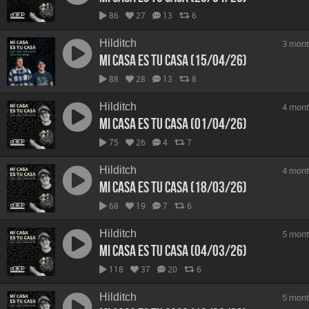
86
27
13
6
Hilditch
3 mont
Mi Casa Es Tu Casa (15/04/26)
88
28
13
8
Hilditch
4 mont
Mi Casa Es Tu Casa (01/04/26)
75
26
4
7
Hilditch
4 mont
Mi Casa Es Tu Casa (18/03/26)
68
19
7
6
Hilditch
5 mont
Mi Casa Es Tu Casa (04/03/26)
118
37
20
6
Hilditch
5 mont